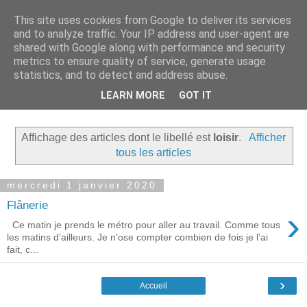
This site uses cookies from Google to deliver its services
Réflexions
and to analyze traffic. Your IP address and user-agent are
shared with Google along with performance and security
metrics to ensure quality of service, generate usage
Mes Blogs :
statistics, and to detect and address abuse.
Ecrits:
Récits de Normandie
,
Politique
,
Ecologie
,
Poèmes
LEARN MORE
GOT IT
Photos :
Basse Normandie
Affichage des articles dont le libellé est
loisir
.
Afficher
tous les articles
mercredi 1 janvier 2020
Flânerie
›
Ce matin je prends le métro pour aller au travail. Comme tous
les matins d’ailleurs. Je n’ose compter combien de fois je l’ai
fait, c...
›
Accueil