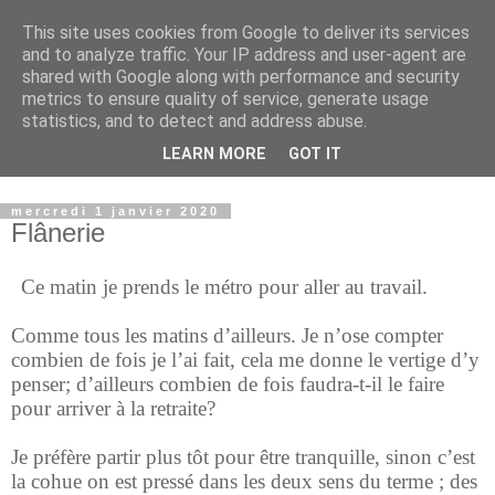
This site uses cookies from Google to deliver its services
Réflexions
and to analyze traffic. Your IP address and user-agent are
shared with Google along with performance and security
metrics to ensure quality of service, generate usage
Mes Blogs :
statistics, and to detect and address abuse.
Ecrits:
Récits de Normandie
,
Politique
,
Ecologie
,
Poèmes
LEARN MORE
GOT IT
Photos :
Basse Normandie
mercredi 1 janvier 2020
Flânerie
Ce matin je prends le métro pour aller au travail.
Comme tous les matins d’ailleurs. Je n’ose compter
combien de fois je l’ai fait, cela me donne le vertige d’y
penser; d’ailleurs combien de fois faudra-t-il le faire
pour arriver à la retraite?
Je préfère partir plus tôt pour être tranquille, sinon c’est
la cohue on est pressé dans les deux sens du terme ; des