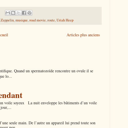
 Zeppelin
,
musique
,
road movie
,
route
,
Uriah Heep
cueil
Articles plus anciens
entifique. Quand un spermatozoïde rencontre un ovule il se
ue lo...
tendant
un voile soyeux La nuit enveloppe les bâtiments d’un voile
jour,...
une seule main. De l’autre un appareil lui prend toute son
ousser pou...