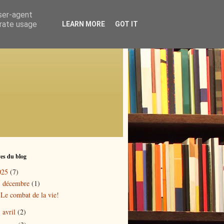
user-agent
erate usage
LEARN MORE
GOT IT
es du blog
025
(7)
décembre
(1)
▼
Le combat de la vie!
avril
(2)
►