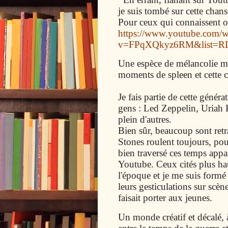
je suis tombé sur cette ch
Pour ceux qui connaissent o
https://www.youtube.com/w
v=FPqXQkyz6RM&list=
Une espèce de mélancolie m'
moments de spleen et cette c
Je fais partie de cette génér
gens : Led Zeppelin, Uria
plein d'autres.
Bien sûr, beaucoup sont retr
Stones roulent toujours, po
bien traversé ces temps app
Youtube. Ceux cités plus haut
l'époque et je me suis formé
leurs gesticulations sur scène
faisait porter aux jeunes.
Un monde créatif et décalé,