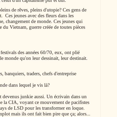
t celui d'un capitalisme pur et dur.
eins de rêves, pleins d'utopie? Ces gens de
. Ces jeunes avec des fleurs dans les
que, changement de monde. Ces jeunes qui
re du Vietnam, guerre créée de toutes pièces
festivals des années 60/70, eux, ont plié
le monde qu'on leur dessinait, leur destinait.
, banquiers, traders, chefs d'entreprise
nde dans lequel je vis là?
nt devenus junkie aussi. Un écrivain dans un
que la CIA, voyant ce mouvement de pacifistes
e pays de LSD pour les transformer en loque.
plot mais ils ont fait bien pire que ça; alors...