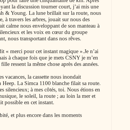
 stop pour faire une cinquantaine de km. Après
yant la discussion tourner court, j’ai mis une
sh & Young. La lune brillait sur la route, nous
e, à travers les arbres, jouait sur nous des
tait calme nous enveloppant de son manteau à
silencieux et les voix en cœur du groupe
ant, nous transportant dans nos rêves.
e dit « merci pour cet instant magique ».Je n’ai
mais à chaque fois que je mets CSNY je m’en
 fille ressent la même chose après des années.
es vacances, la cassette nous inondait
h Heep. La Simca 1100 blanche filait sa route.
es silencieux; à mes côtés, toi. Nous étions en
sique, le soleil, la route ; au loin la mer et
it possible en cet instant.
ité, et plus encore dans les moments