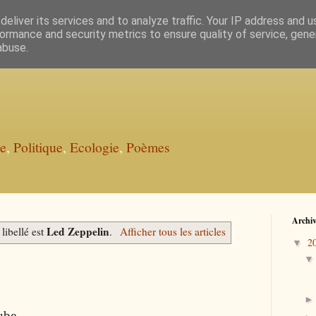
eliver its services and to analyze traffic. Your IP address and 
ormance and security metrics to ensure quality of service, gen
abuse.
ie
,
Politique
,
Ecologie
,
Poèmes
Archiv
Led Zeppelin
 libellé est
.
Afficher tous les articles
2
▼
ube