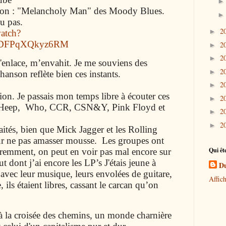
anson : "Melancholy Man" des Moody Blues.
u pas.
2
►
atch?
RDFPqXQkyz6RM
2
►
2
►
enlace, m’envahit. Je me souviens des
2
►
hanson reflète bien ces instants.
2
►
ation. Je passais mon temps libre à écouter ces
2
►
h Heep, Who, CCR, CSN&Y, Pink Floyd et
2
►
2
►
aités, bien que Mick Jagger et les Rolling
ur ne pas amasser mousse. Les groupes ont
Qui êt
aremment, on peut en voir pas mal encore sur
 dont j’ai encore les LP’s J'étais jeune à
Du
 avec leur musique, leurs envolées de guitare,
Affic
, ils étaient libres, cassant le carcan qu’on
 à la croisée des chemins, un monde charnière