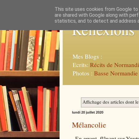
This site uses cookies from Google to d
are shared with Google along with perf
statistics, and to detect and address 
Réflexions
Mes Blogs :
Ecrits:
Récits de Normand
Photos :
Basse Normandie
Affichage des articles dont le
lundi 20 juillet 2020
Mélancolie
En errant, flânant sur Yout