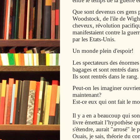
entre le temps de la guerre e
Que sont devenus ces gens pl
Woodstock, de l'ile de Wight
cheveux, révolution pacifi
manifestaient contre la guer
par les Etats-Unis.
Un monde plein d'espoir!
Les spectateurs des énormes 
bagages et sont rentrés dans 
Ils sont rentrés dans le rang.
Peut-on les imaginer ouvriers
maintenant?
Est-ce eux qui ont fait le mo
Il y a en a beaucoup qui so
livre émettait l’hypothèse 
s'étendre, aurait "arrosé" l
Ouais, je sais, théorie du com