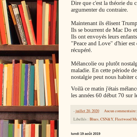
Dire que c'est la théorie du
argumenter du contraire.
Maintenant ils élisent Trump
Ils se bourrent de Mac Do e
Ils ont envoyés leurs enfants
"Peace and Love" d'hier est
récupéré.
Mélancolie ou plutôt nostal
maladie. En cette période de 
nostalgie peut nous habiter 
Voilà ce matin j'étais mélan
les années 60 début 70 sur 
-
juillet 20, 2020
Aucun commentaire
Libellés :
Blues
,
CSN&Y
,
Fleetwood M
lundi 19 août 2019