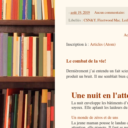
-
août 19, 2019
Aucun commentaire:
Libellés :
CSN&Y
,
Fleetwood Mac
,
Led
Ac
Inscription à :
Articles (Atom)
Le combat de la vie!
Dernièrement j’ai entendu un fait sci
produit un bruit. Il me semblait bien q
Une nuit en l'at
La nuit enveloppe les bâtiments d’
soyeux. Elle aplanit les laideurs du 
Un monde de zéros et de uns
La jeune maman pousse le landau d’
attention, elle pianote. Il faut se p