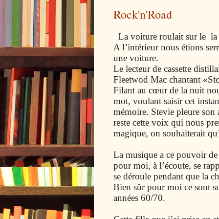
Rock'n'Road
La voiture roulait sur le l
A l’intérieur nous étions ser
une voiture.
Le lecteur de cassette distil
Fleetwod Mac chantant «St
Filant au cœur de la nuit n
mot, voulant saisir cet insta
mémoire. Stevie pleure son 
reste cette voix qui nous p
magique, on souhaiterait qu’il
La musique a ce pouvoir de m
pour moi, à l’écoute, se rap
se déroule pendant que la c
Bien sûr pour moi ce sont su
années 60/70.