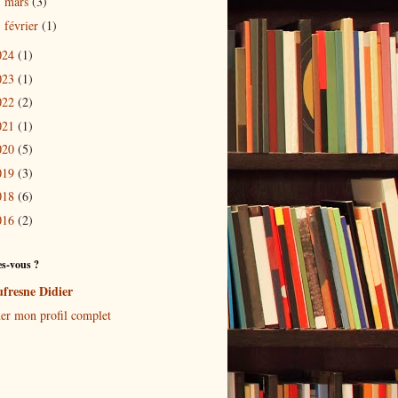
mars
(3)
►
février
(1)
►
024
(1)
023
(1)
022
(2)
021
(1)
020
(5)
019
(3)
018
(6)
016
(2)
es-vous ?
fresne Didier
her mon profil complet