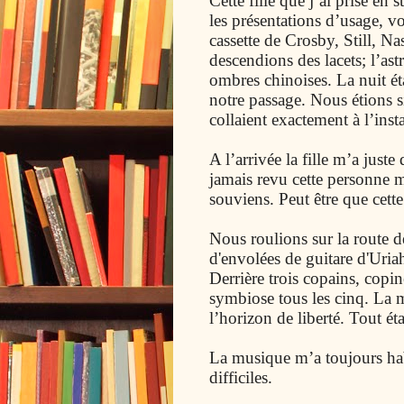
Cette fille que j’ai prise en
les présentations d’usage, vo
cassette de Crosby, Still, Na
descendions des lacets; l’astr
ombres chinoises. La nuit é
notre passage. Nous étions 
collaient exactement à l’inst
A l’arrivée la fille m’a just
jamais revu cette personne 
souviens. Peut être que cette
Nous roulions sur la route d
d'envolées de guitare d'Uria
Derrière trois copains, copin
symbiose tous les cinq. La mu
l’horizon de liberté. Tout éta
La musique m’a toujours hab
difficiles.